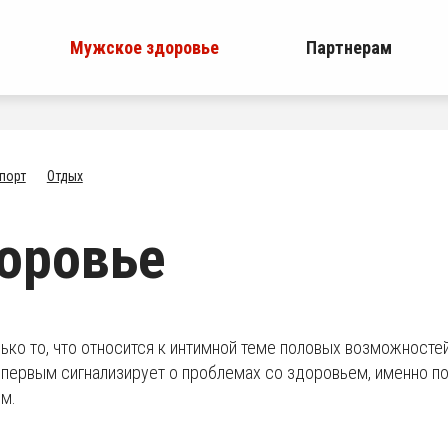
Мужское здоровье
Партнерам
порт
Отдых
оровье
ько то, что относится к интимной теме половых возможносте
 первым сигнализирует о проблемах со здоровьем, именно п
ом.